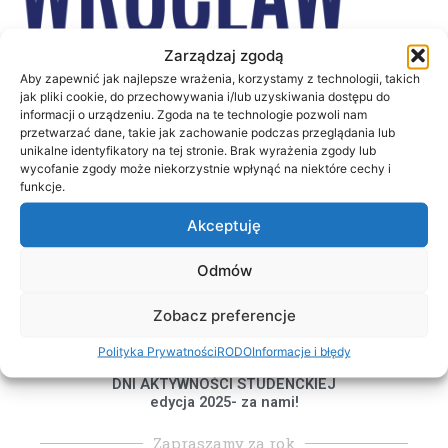
Zarządzaj zgodą
Dni Aktywności Studenckiej
Aby zapewnić jak najlepsze wrażenia, korzystamy z technologii, takich
Studia to więcej niż nauka — zobacz sam!
jak pliki cookie, do przechowywania i/lub uzyskiwania dostępu do
informacji o urządzeniu. Zgoda na te technologie pozwoli nam
Menu
przetwarzać dane, takie jak zachowanie podczas przeglądania lub
unikalne identyfikatory na tej stronie. Brak wyrażenia zgody lub
wycofanie zgody może niekorzystnie wpłynąć na niektóre cechy i
funkcje.
Akceptuję
Odmów
Zobacz preferencje
Polityka Prywatności
RODO
Informacje i błędy
DNI AKTYWNOŚCI STUDENCKIEJ
edycja 2025- za nami!
Zapraszamy za rok